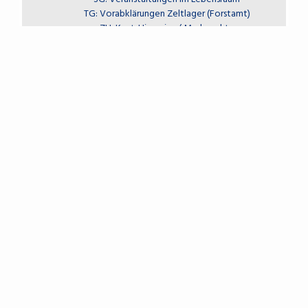
TG: Vorabklärungen Zeltlager (Forstamt)
ZH: Kant. Hinweise / Merkpunkte
ZH: Merkblatt "Veranstaltungen im Wald"
SPENDEN