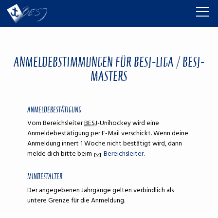
AUSBILDUNG
ANMELDEBSTIMMUNGEN FÜR BESJ-LIGA / BESJ-
GRUPPEN
MASTERS
RESSOURCEN
SHOP
ANMELDEBESTÄTIGUNG
Vom Bereichsleiter
BESJ
-Unihockey wird eine
ÜBER UNS
Anmeldebestätigung per E-Mail verschickt. Wenn deine
Anmeldung innert 1 Woche nicht ­bestätigt wird, dann
melde dich bitte beim
Bereichsleiter
.
MINDESTALTER
Der angegebenen Jahrgänge gelten verbindlich als
untere Grenze für die Anmeldung.